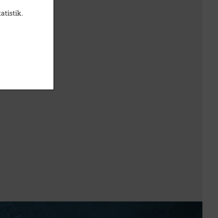
atistik.