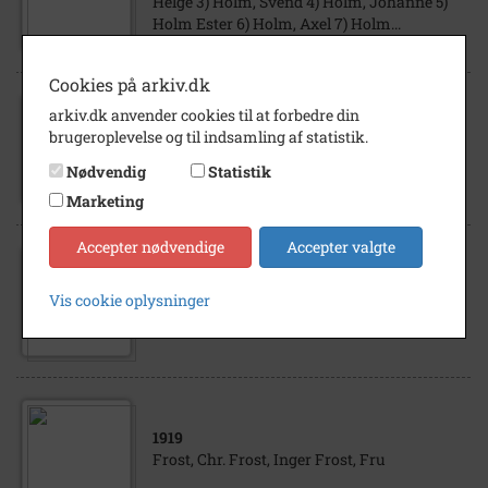
Helge 3) Holm, Svend 4) Holm, Johanne 5)
Holm Ester 6) Holm, Axel 7) Holm...
Cookies på arkiv.dk
1000
arkiv.dk anvender cookies til at forbedre din
3) Holm, Jensen Kr. 2) Holm, Marianne
brugeroplevelse og til indsamling af statistik.
Deres børn: 1) Holm Dagny 4) Holm, Astrid 5)
Nødvendig
Statistik
Holm, Sigrid 6) Holm, Thomas 7) Holm...
Marketing
Accepter nødvendige
Accepter valgte
1915
- 1920
Vis cookie oplysninger
Christen Holm Jensens 10 børn
1919
Frost, Chr. Frost, Inger Frost, Fru