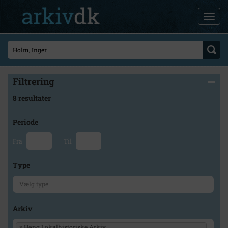
Filtrering
8 resultater
Periode
Fra
Til
Type
Arkiv
×
Høng Lokalhistoriske Arkiv