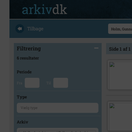
Tilbage
Filtrering
Side 1 af 1
6 resultater
Periode
Fra
Til
Type
Arkiv