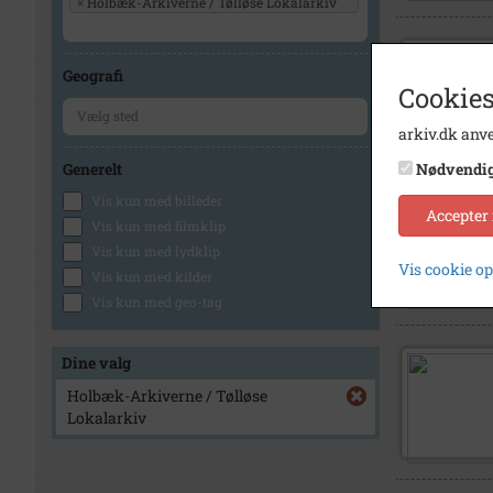
×
Holbæk-Arkiverne / Tølløse Lokalarkiv
Geografi
Cookies
arkiv.dk anve
Generelt
Nødvendi
Vis kun med billeder
Accepter
Vis kun med filmklip
Vis kun med lydklip
Vis cookie o
Vis kun med kilder
Vis kun med geo-tag
Dine valg
Holbæk-Arkiverne / Tølløse
Lokalarkiv