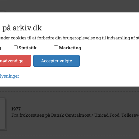
1958
Lærerkollegiet i foredragssalen på Baptisternes Højskole 1958. Fr
 på arkiv.dk
Grethe Grarup, Gunnar Holm, Henry Gjerrild, Niels Anhøj, Joha
Jensen, Asger Gjerrild og Edith Pedersen
nder cookies til at forbedre din brugeroplevelse og til indsamling af st
g
Statistik
Marketing
 nødvendige
Accepter valgte
1952
Lærermøde på Stengangen på Baptisternes Højskole 1952
plysninger
1977
Fra frokosstuen på Dansk Centralmost / Unicad Food, Tølløsev