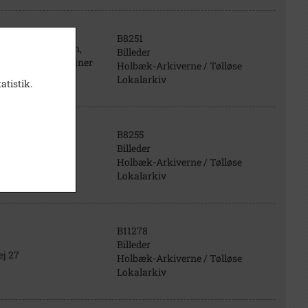
B8251
a v.: Birthe Ibsen,
Billeder
nnes Nørgaard, Ejner
Holbæk-Arkiverne / Tølløse
Lokalarkiv
atistik.
B8255
Billeder
Holbæk-Arkiverne / Tølløse
Lokalarkiv
B11278
Billeder
ej 27
Holbæk-Arkiverne / Tølløse
Lokalarkiv