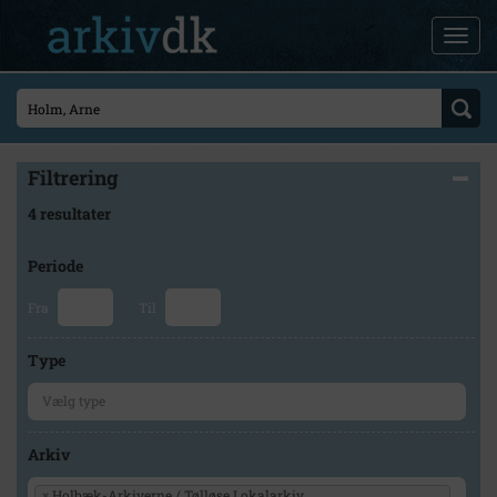
Filtrering
4 resultater
Periode
Fra
Til
Type
Arkiv
×
Holbæk-Arkiverne / Tølløse Lokalarkiv