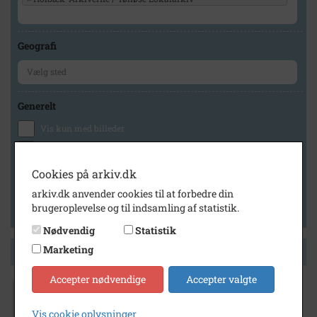
Geografi
Generelt
Vis kun med billeder
Vis kun med filmklip
Vis kun med lydklip
Cookies på arkiv.dk
Vis kun med kilder
arkiv.dk anvender cookies til at forbedre din
brugeroplevelse og til indsamling af statistik.
Vis kun med geo-tag
Nødvendig
Statistik
Marketing
Side 1 af 1
Accepter nødvendige
Accepter valgte
1980
- 1992
Fabrikschef Arne Holm, Dansk
Vis cookie oplysninger