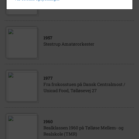
Centralmost / Unicad Food, Tølløsevej 27
1957
Stestrup Amatørorkester
1977
Fra frokosstuen på Dansk Centralmost /
Unicad Food, Tølløsevej 27
1960
Realklassen 1960 på Tølløse Mellem- og
Realskole (TMR)