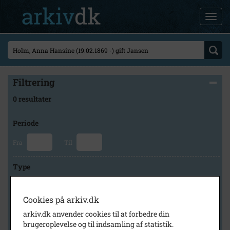
Filtrering
0 resultater
Periode
Fra
Til
Type
Cookies på arkiv.dk
Arkiv
arkiv.dk anvender cookies til at forbedre din
brugeroplevelse og til indsamling af statistik.
×
Historisk Arkiv Dragør