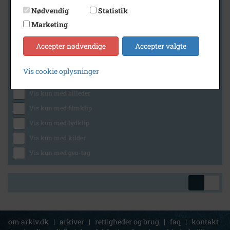
Nødvendig
Statistik
Marketing
Geografi
Accepter nødvendige
Accepter valgte
Vis cookie oplysninger
Generelt
Vis kun med billeder
Vis kun med filmklip
Vis kun med lydklip
Vis kun med kilder
Vis kun med geo-tag
om arkiv.dk
|
arkiver
|
rettigheder og brug
|
faq
|
kontakt