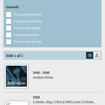
Generelt
Vis kun med billeder
Vis kun med filmklip
Vis kun med lydklip
Vis kun med kilder
Vis kun med geo-tag
Side 1 af 1
1940
- 1945
Anders Holm
1928
1) Holm, Stig, f.1912,d.1983 jurist 2) Holm,