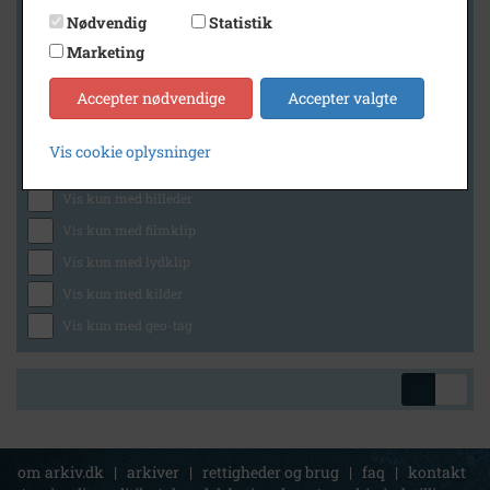
Nødvendig
Statistik
Marketing
Geografi
Accepter nødvendige
Accepter valgte
Vis cookie oplysninger
Generelt
Vis kun med billeder
Vis kun med filmklip
Vis kun med lydklip
Vis kun med kilder
Vis kun med geo-tag
om arkiv.dk
|
arkiver
|
rettigheder og brug
|
faq
|
kontakt