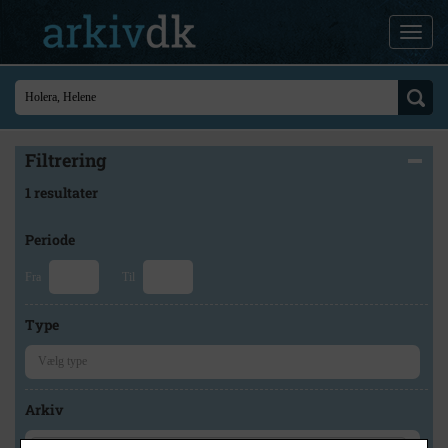
Filtrering
1 resultater
Periode
Fra
Til
Type
Arkiv
×
Høng Lokalhistoriske Arkiv