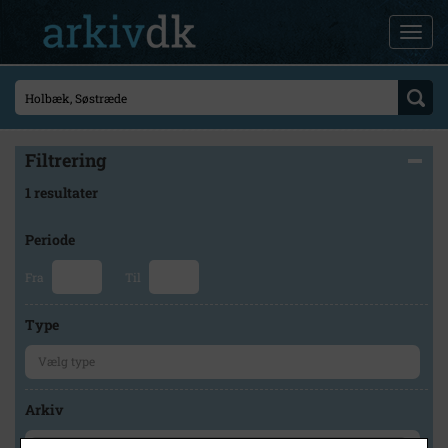
Filtrering
1 resultater
Periode
Fra
Til
Type
Arkiv
×
Holbæk Stadsarkiv