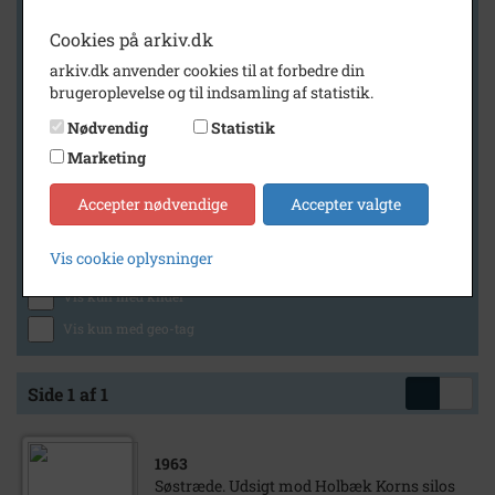
Cookies på arkiv.dk
arkiv.dk anvender cookies til at forbedre din
Geografi
brugeroplevelse og til indsamling af statistik.
Nødvendig
Statistik
Marketing
Generelt
Vis kun med billeder
Accepter nødvendige
Accepter valgte
Vis kun med filmklip
Vis cookie oplysninger
Vis kun med lydklip
Vis kun med kilder
Vis kun med geo-tag
Side 1 af 1
1963
Søstræde. Udsigt mod Holbæk Korns silos