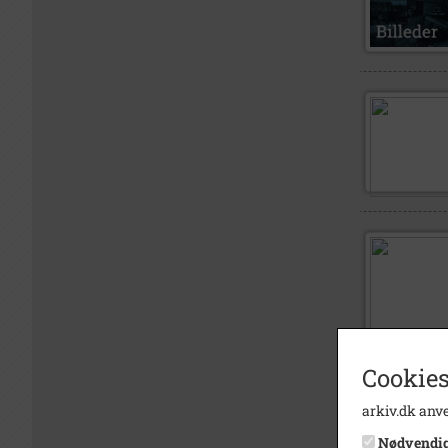
Cookies
arkiv.dk anve
Nødvendi