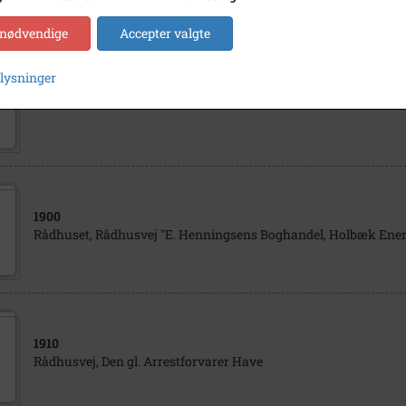
 nødvendige
Accepter valgte
plysninger
Rådhuset, Rådhusvej
1900
Rådhuset, Rådhusvej "E. Henningsens Boghandel, Holbæk Ener
1910
Rådhusvej, Den gl. Arrestforvarer Have