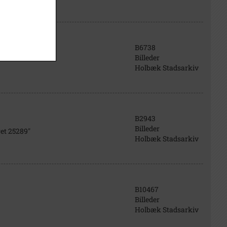
B6738
Billeder
Holbæk Stadsarkiv
B2943
Billeder
et 25289"
Holbæk Stadsarkiv
B10467
Billeder
Holbæk Stadsarkiv