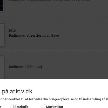
1910
Rådhusvej, Arrestforvarer Have
Rådhuset, Rådhusvej
 på arkiv.dk
nder cookies til at forbedre din brugeroplevelse og til indsamling af st
Rådhusvej, Rådhuset, Udvalgsværelse
g
Statistik
Marketing