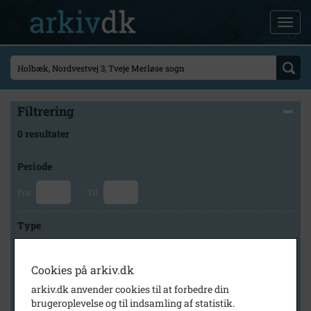
Filtrering
0 resultater
Periode
Fra
Til
Type
Cookies på arkiv.dk
Arkiv
arkiv.dk anvender cookies til at forbedre din
brugeroplevelse og til indsamling af statistik.
×
Holbæk Stadsarkiv