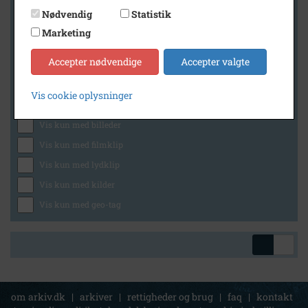
Nødvendig
Statistik
Marketing
Geografi
Accepter nødvendige
Accepter valgte
Vis cookie oplysninger
Generelt
Vis kun med billeder
Vis kun med filmklip
Vis kun med lydklip
Vis kun med kilder
Vis kun med geo-tag
om arkiv.dk
|
arkiver
|
rettigheder og brug
|
faq
|
kontakt