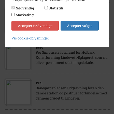
Nødvendig
Statistik
1971
Marketing
Banegårdspladsen Udgravning i forbindelse
med gennembrudet til Lindevej.
Accepter nødvendige
Accepter valgte
Vis cookie oplysninger
1980
Per Simonsen, formand for Holbæk
Kunstforening Lindevej, Æglageret, som nu
bliver permanent udstillingslokale.
1971
Banegårdspladsen Udgravning foran den
gamle station og posthus i forbindelse med
gennembrudet til Lindevej.