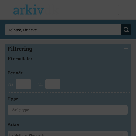
Filtrering
19 resultater
Periode
Fra
Til
Type
Arkiv
×
Holbæk Stadsarkiv