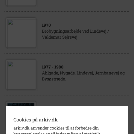
1970
Brobygningsarbejde ved Lindevej /
Valdemar Sejrsvej
1977
- 1980
Ahlgade, Nygade, Lindevej, Jernbanevej og
Bysøstræde.
Byggeri af bygning på hjørnet Vestergade /
Lindevej i Holbæk.
Cookies på arkiv.dk
arkiv.dk anvender cookies til at forbedre din
brugeroplevelse og til indsamling af statistik.