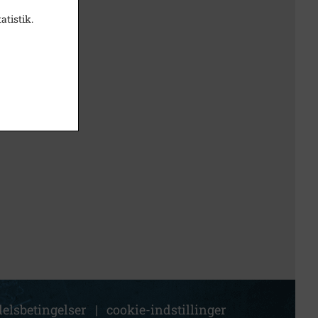
atistik.
elsbetingelser
|
cookie-indstillinger