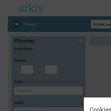
Tilbage
Filtrering
0 resultater
Periode
Fra
Til
Type
Arkiv
Cookies