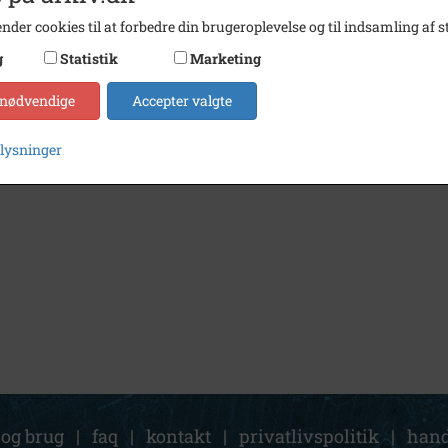
nder cookies til at forbedre din brugeroplevelse og til indsamling af st
g
Statistik
Marketing
 nødvendige
Accepter valgte
plysninger
 og brug
|
faq
|
kontakt
|
privatlivspolitik
|
hand