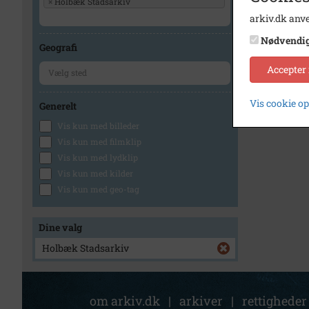
×
Holbæk Stadsarkiv
arkiv.dk anve
Nødvendi
Geografi
Accepter
Vis cookie o
Generelt
Vis kun med billeder
Vis kun med filmklip
Vis kun med lydklip
Vis kun med kilder
Vis kun med geo-tag
Dine valg
Holbæk Stadsarkiv
om arkiv.dk
|
arkiver
|
rettigheder