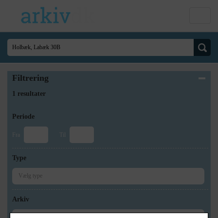
Filtrering
1 resultater
Periode
Fra
Til
Type
Arkiv
×
Holbæk Stadsarkiv