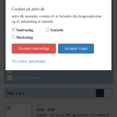
Cookies på arkiv.dk
arkiv.dk anvender cookies til at forbedre din brugeroplevelse
Geografi
og til indsamling af statistik.
Nødvendig
Statistik
Marketing
Generelt
Vis kun med billeder
Accepter nødvendige
Accepter valgte
Vis kun med filmklip
Vis cookie oplysninger
Vis kun med lydklip
Vis kun med kilder
Vis kun med geo-tag
Side 1 af 1
1920
- 1940
Labæk - Set fra nr.30B og mod øst. For enden af