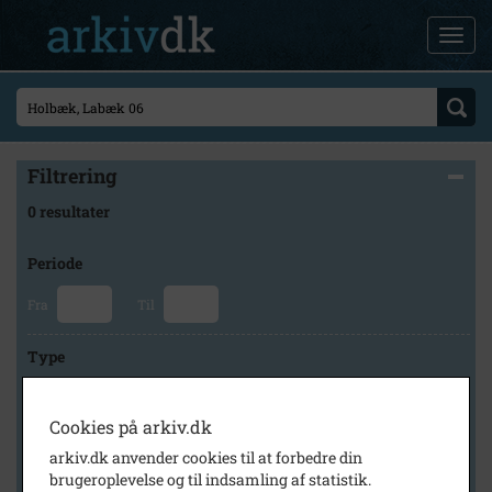
Filtrering
0 resultater
Periode
Fra
Til
Type
Cookies på arkiv.dk
Arkiv
arkiv.dk anvender cookies til at forbedre din
brugeroplevelse og til indsamling af statistik.
×
Holbæk Stadsarkiv