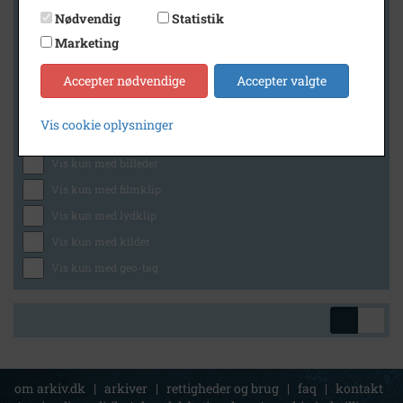
Nødvendig
Statistik
Marketing
Geografi
Accepter nødvendige
Accepter valgte
Vis cookie oplysninger
Generelt
Vis kun med billeder
Vis kun med filmklip
Vis kun med lydklip
Vis kun med kilder
Vis kun med geo-tag
om arkiv.dk
|
arkiver
|
rettigheder og brug
|
faq
|
kontakt