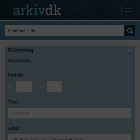
Filtrering
4 resultater
Periode
Fra
Til
Type
Arkiv
×
Holbæk-Arkiverne / Tølløse Lokalarkiv