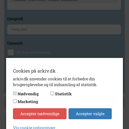
Geografi
Generelt
Vis kun med billeder
Vis kun med filmklip
Vis kun med lydklip
Cookies på arkiv.dk
Vis kun med kilder
arkiv.dk anvender cookies til at forbedre din
brugeroplevelse og til indsamling af statistik.
Vis kun med geo-tag
Nødvendig
Statistik
Marketing
Side 1 af 1
Accepter nødvendige
Accepter valgte
1930
- 1940
Vis cookie oplysninger