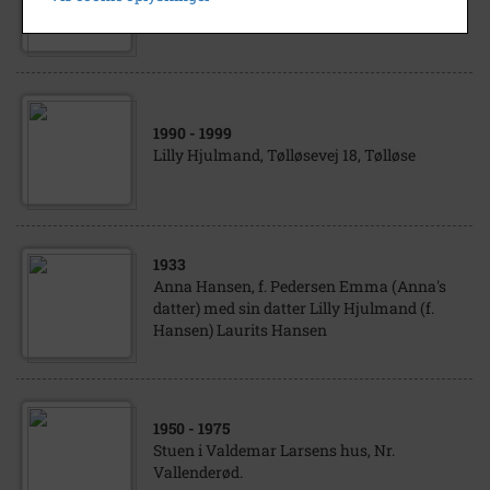
Lilly Hjulmand og hendes moster Marie.
1990
- 1999
Lilly Hjulmand, Tølløsevej 18, Tølløse
1933
Anna Hansen, f. Pedersen Emma (Anna's
datter) med sin datter Lilly Hjulmand (f.
Hansen) Laurits Hansen
1950
- 1975
Stuen i Valdemar Larsens hus, Nr.
Vallenderød.