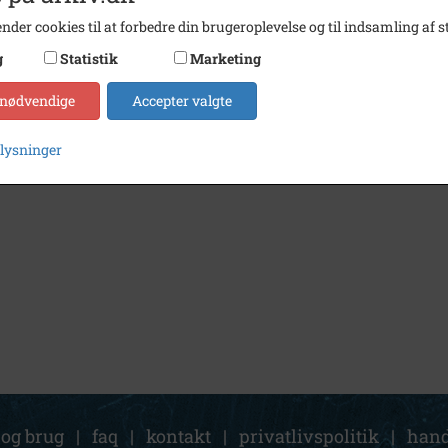
nder cookies til at forbedre din brugeroplevelse og til indsamling af st
g
Statistik
Marketing
 nødvendige
Accepter valgte
plysninger
 og brug
|
faq
|
kontakt
|
privatlivspolitik
|
hand