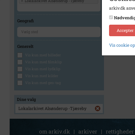
×
Lokalarkivet Alsønderup -Tjæreby
arkiv.dk anve
Nødvendi
Geografi
Accepter
Vis cookie o
Generelt
Vis kun med billeder
Vis kun med filmklip
Vis kun med lydklip
Vis kun med kilder
Vis kun med geo-tag
Dine valg
Lokalarkivet Alsønderup -Tjæreby
om arkiv.dk
|
arkiver
|
rettigheder