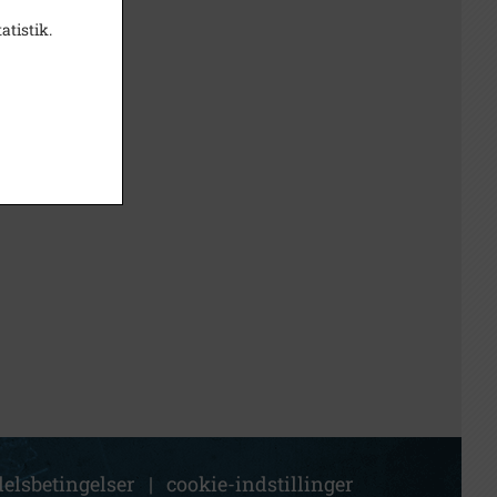
atistik.
elsbetingelser
|
cookie-indstillinger