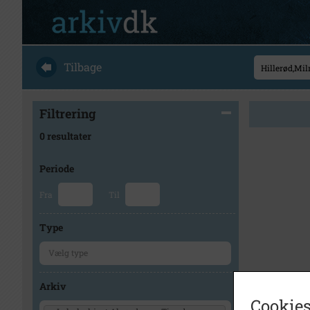
Tilbage
Filtrering
0 resultater
Periode
Fra
Til
Type
Arkiv
Cookies