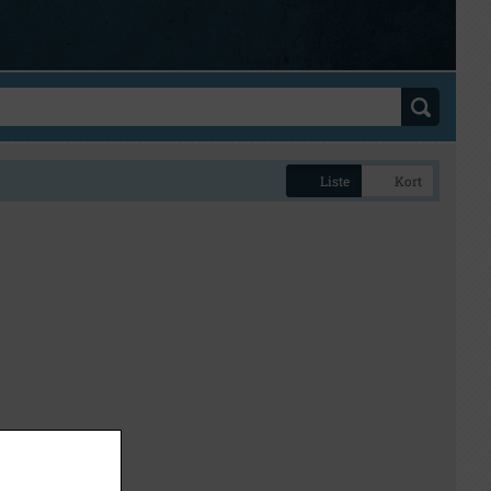
Liste
Kort