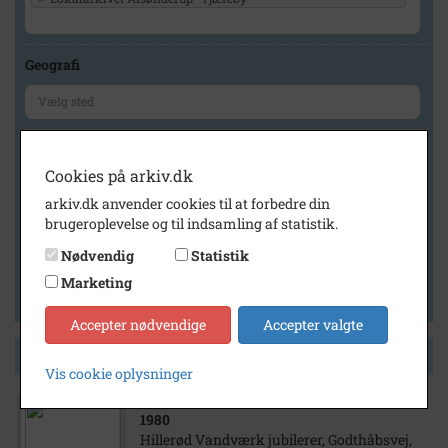
Geografi
Generelt
Cookies på arkiv.dk
Vis kun med billeder
arkiv.dk anvender cookies til at forbedre din
Vis kun med filmklip
brugeroplevelse og til indsamling af statistik.
Vis kun med lydklip
Nødvendig
Statistik
Vis kun med kilder
Marketing
Vis kun med geo-tag
Accepter nødvendige
Accepter valgte
Side 1 af 1
Vis cookie oplysninger
1980
Hillerød Vandværk jubilerer, Godthåbsvej,