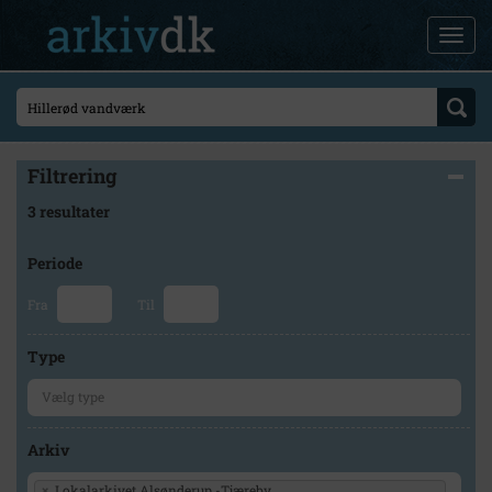
Filtrering
3 resultater
Periode
Fra
Til
Type
Arkiv
×
Lokalarkivet Alsønderup -Tjæreby