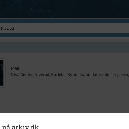
1985
Nivå Center, Niverød, Karlebo, Byrådskandidater uddeler pjecer,
 på arkiv.dk