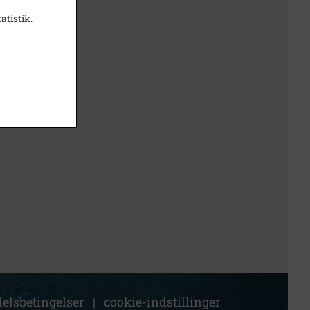
atistik.
elsbetingelser
|
cookie-indstillinger