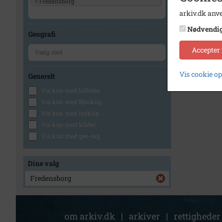
×
Fredensborg
arkiv.dk anve
Nødvendi
Geografi
Accepter
Vis cookie o
Generelt
Vis kun med billeder
Vis kun med filmklip
Vis kun med lydklip
Vis kun med kilder
Vis kun med geo-tag
Dine valg
Fredensborg
om arkiv.dk
|
arkiver
|
rettigheder