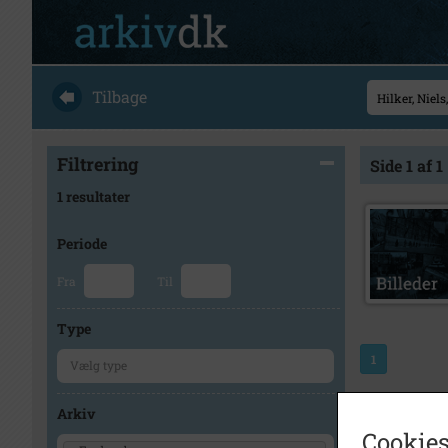
Tilbage
Filtrering
Side 1 af 1
1 resultater
Periode
Fra
Til
Type
1
Arkiv
Cookies