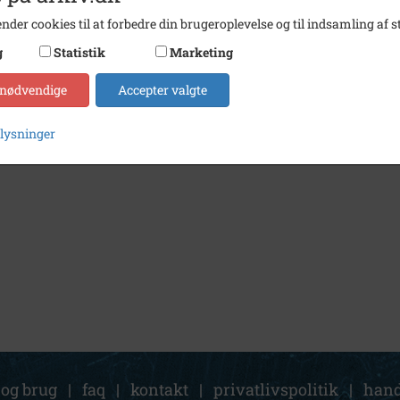
nder cookies til at forbedre din brugeroplevelse og til indsamling af st
g
Statistik
Marketing
 nødvendige
Accepter valgte
plysninger
 og brug
|
faq
|
kontakt
|
privatlivspolitik
|
hand