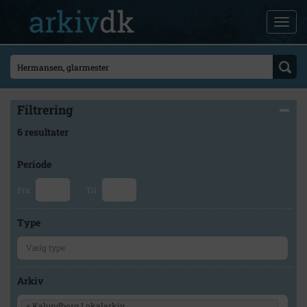
Filtrering
6 resultater
Periode
Fra
Til
Type
Arkiv
×
Kalundborg Lokalarkiv