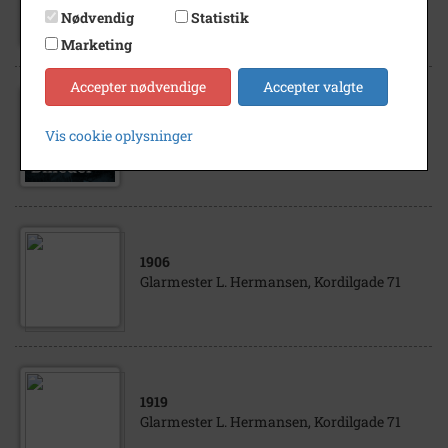
Glarmester Hermansen
Nødvendig
Statistik
Marketing
Accepter nødvendige
Accepter valgte
1907
Vis cookie oplysninger
Glarmester Hermansen
1906
Glarmester L. Hermansen, Kordilgade 71
1919
Glarmester L. Hermansen, Kordilgade 71