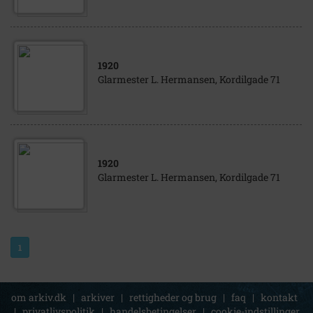
1920
Glarmester L. Hermansen, Kordilgade 71
1920
Glarmester L. Hermansen, Kordilgade 71
1
om arkiv.dk
|
arkiver
|
rettigheder og brug
|
faq
|
kontakt
|
privatlivspolitik
|
handelsbetingelser
|
cookie-indstillinger