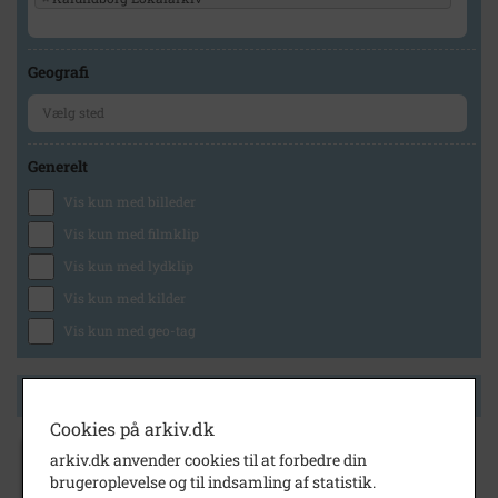
Geografi
Generelt
Vis kun med billeder
Vis kun med filmklip
Vis kun med lydklip
Vis kun med kilder
Vis kun med geo-tag
Side 1 af 1
Cookies på arkiv.dk
arkiv.dk anvender cookies til at forbedre din
1907
brugeroplevelse og til indsamling af statistik.