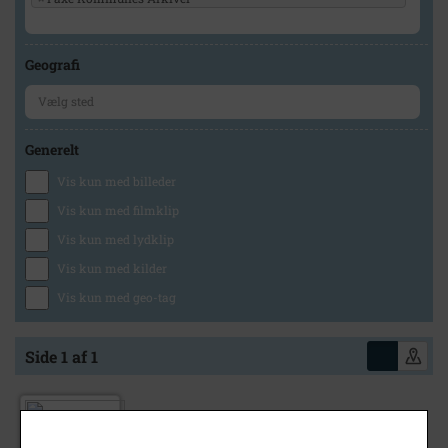
Geografi
Generelt
Vis kun med billeder
Vis kun med filmklip
Vis kun med lydklip
Vis kun med kilder
Vis kun med geo-tag
Side 1 af 1
1951
Herman Petersen: "Herlufsholm kirke?" -