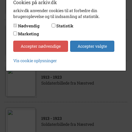
Cookies på arkiv.dk
(1951) - akvarel.
arkiv.dk anvender cookies til at forbedre din
brugeroplevelse og til indsamling af statistik.
Nødvendig
Statistik
1905
Marketing
Brudeparret Kristine og Peder Jørgensen,
Værløse pr. Faxe. 1905.
Accepter nødvendige
Accepter valgte
Vis cookie oplysninger
1913
- 1923
Soldaterbillede fra Næstved
1913
- 1923
Soldaterbillede fra Næstved