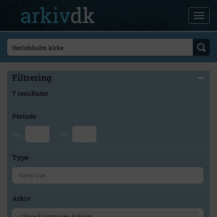
Filtrering
7 resultater
Periode
Fra
Til
Type
Arkiv
×
Faxe Kommunes Arkiver