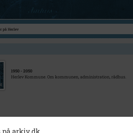
1950
- 2050
Herlev Kommune. Om kommunen, administration, rådhus.
 på arkiv.dk