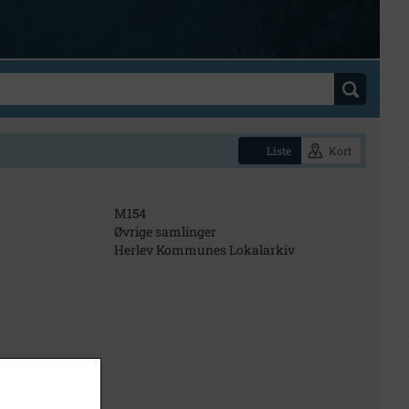
Liste
Kort
M154
Øvrige samlinger
Herlev Kommunes Lokalarkiv