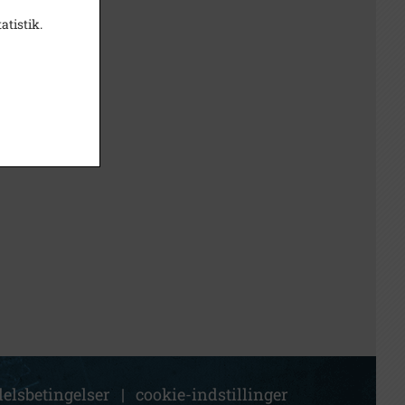
atistik.
elsbetingelser
|
cookie-indstillinger