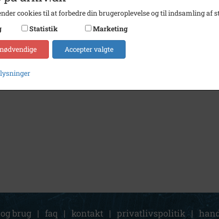
nder cookies til at forbedre din brugeroplevelse og til indsamling af st
g
Statistik
Marketing
 nødvendige
Accepter valgte
plysninger
 og brug
|
faq
|
kontakt
|
privatlivspolitik
|
hand