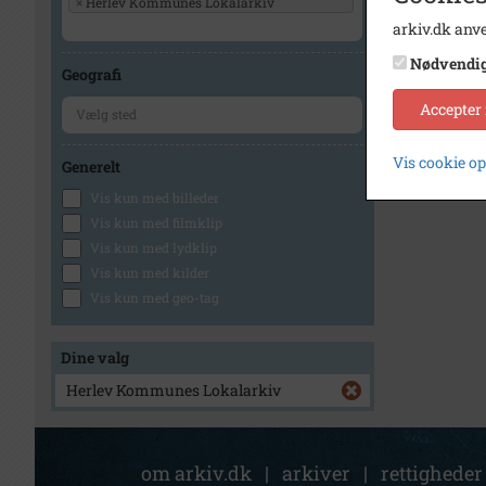
×
Herlev Kommunes Lokalarkiv
arkiv.dk anve
Nødvendi
Geografi
Accepter
Vis cookie o
Generelt
Vis kun med billeder
Vis kun med filmklip
Vis kun med lydklip
Vis kun med kilder
Vis kun med geo-tag
Dine valg
Herlev Kommunes Lokalarkiv
om arkiv.dk
|
arkiver
|
rettigheder