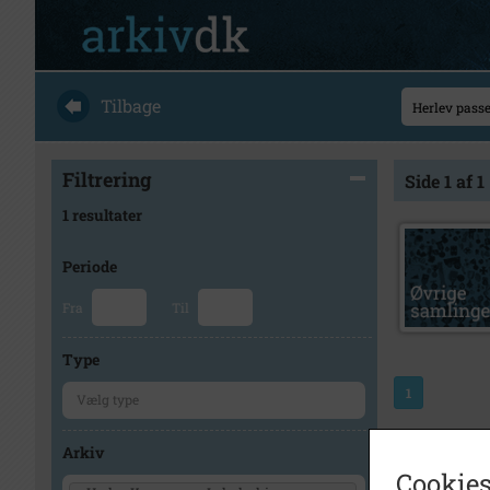
Tilbage
Filtrering
Side 1 af 1
1 resultater
Periode
Fra
Til
Type
1
Arkiv
Cookies