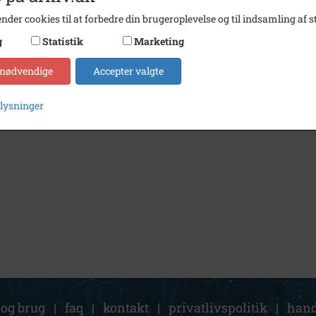
nder cookies til at forbedre din brugeroplevelse og til indsamling af st
g
Statistik
Marketing
1949
Postkontor (1949) Herlev Torv 12
 nødvendige
Accepter valgte
plysninger
 og brug
|
faq
|
kontakt
|
privatlivspolitik
|
hand