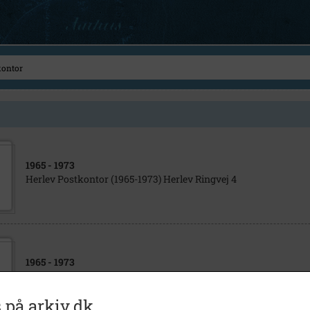
1965
- 1973
Herlev Postkontor (1965-1973) Herlev Ringvej 4
1965
- 1973
Herlev Postkontor (1965-1973) Herlev Ringvej 4
 på arkiv.dk