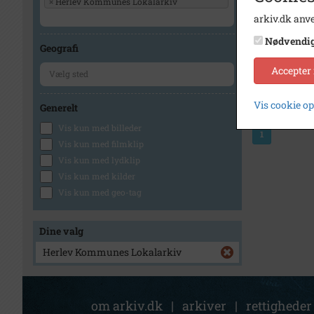
×
Herlev Kommunes Lokalarkiv
arkiv.dk anve
Nødvendi
Geografi
Accepter
Vis cookie o
Generelt
Vis kun med billeder
1
Vis kun med filmklip
Vis kun med lydklip
Vis kun med kilder
Vis kun med geo-tag
Dine valg
Herlev Kommunes Lokalarkiv
om arkiv.dk
|
arkiver
|
rettigheder