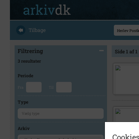
Tilbage
Filtrering
Side 1 af 1
3 resultater
Periode
Fra
Til
Type
Arkiv
Cookies