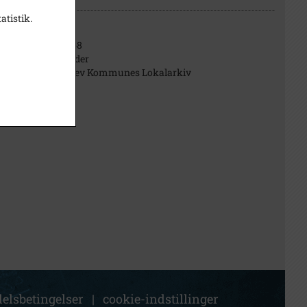
atistik.
B1768
Billeder
Herlev Kommunes Lokalarkiv
elsbetingelser
|
cookie-indstillinger