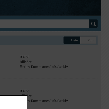
Liste
Kort
B3753
Billeder
Herlev Kommunes Lokalarkiv
B3756
Billeder
Herlev Kommunes Lokalarkiv