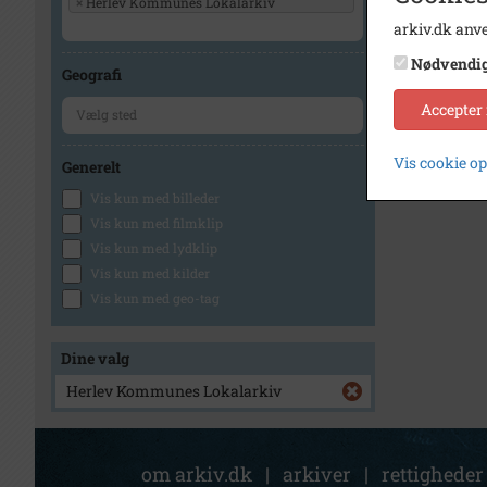
×
Herlev Kommunes Lokalarkiv
arkiv.dk anve
Nødvendi
Geografi
Accepter
Vis cookie o
Generelt
Vis kun med billeder
Vis kun med filmklip
Vis kun med lydklip
Vis kun med kilder
Vis kun med geo-tag
Dine valg
Herlev Kommunes Lokalarkiv
om arkiv.dk
|
arkiver
|
rettigheder