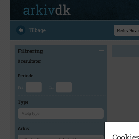
Tilbage
Filtrering
0 resultater
Periode
Fra
Til
Type
Arkiv
Cookies