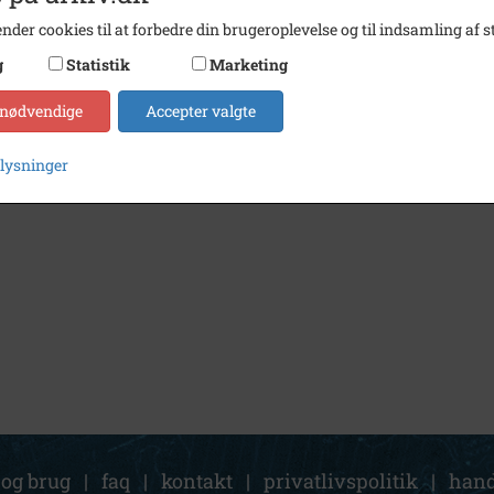
nder cookies til at forbedre din brugeroplevelse og til indsamling af st
g
Statistik
Marketing
 nødvendige
Accepter valgte
plysninger
 og brug
|
faq
|
kontakt
|
privatlivspolitik
|
hand