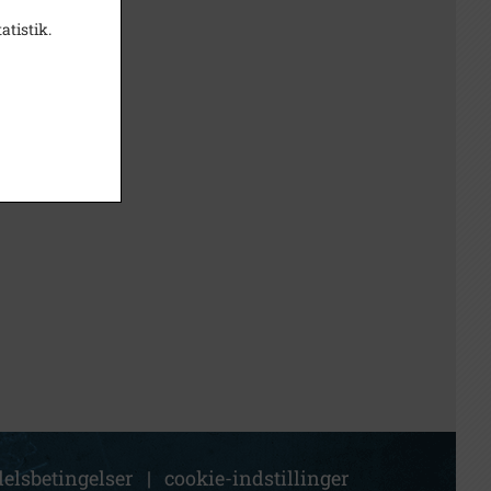
atistik.
elsbetingelser
|
cookie-indstillinger