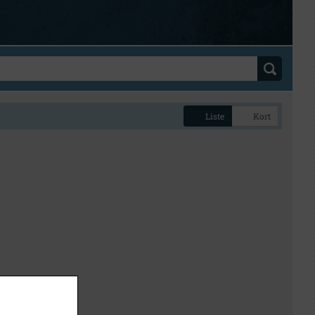
Liste
Kort