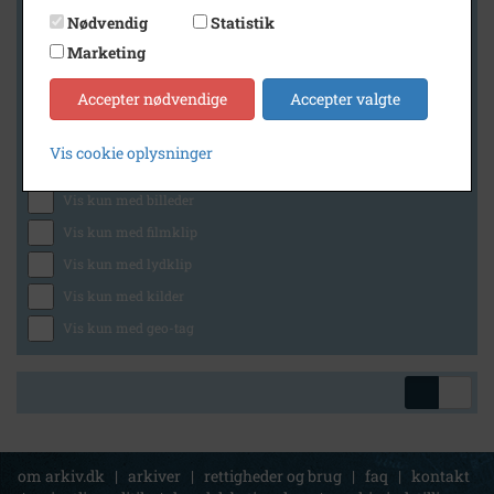
Nødvendig
Statistik
Marketing
Geografi
Accepter nødvendige
Accepter valgte
Vis cookie oplysninger
Generelt
Vis kun med billeder
Vis kun med filmklip
Vis kun med lydklip
Vis kun med kilder
Vis kun med geo-tag
om arkiv.dk
|
arkiver
|
rettigheder og brug
|
faq
|
kontakt