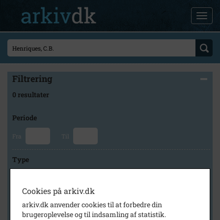
Filtrering
0 resultater
Periode
Fra
Til
Type
Cookies på arkiv.dk
Arkiv
arkiv.dk anvender cookies til at forbedre din
brugeroplevelse og til indsamling af statistik.
×
Tårnby Stads- og Lokalarkiv