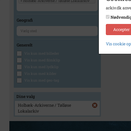
×
Holbæk-Arkiverne / Tølløse Lokalarkiv
arkiv.dk anve
Nødvendi
Geografi
Accepter
Vis cookie o
Generelt
Vis kun med billeder
Vis kun med filmklip
Vis kun med lydklip
Vis kun med kilder
Vis kun med geo-tag
Dine valg
Holbæk-Arkiverne / Tølløse
Lokalarkiv