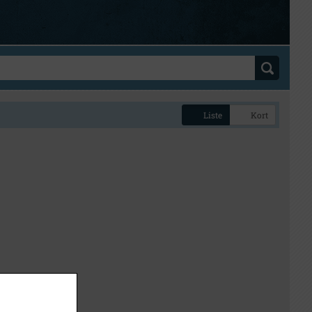
Liste
Kort