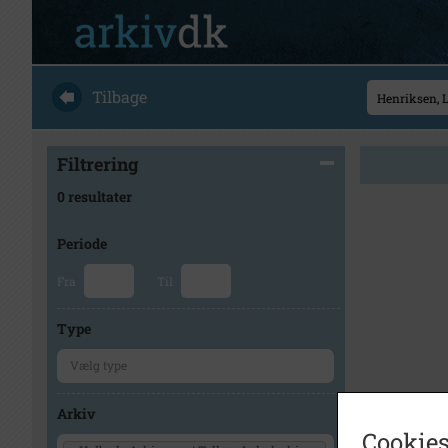
Tilbage
Filtrering
0 resultater
Periode
Fra
Til
Type
Arkiv
Cookies