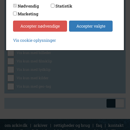
Nødvendig
Statistik
Marketing
Geografi
Accepter nødvendige
Accepter valgte
Vis cookie oplysninger
Generelt
Vis kun med billeder
Vis kun med filmklip
Vis kun med lydklip
Vis kun med kilder
Vis kun med geo-tag
om arkiv.dk
|
arkiver
|
rettigheder og brug
|
faq
|
kontakt