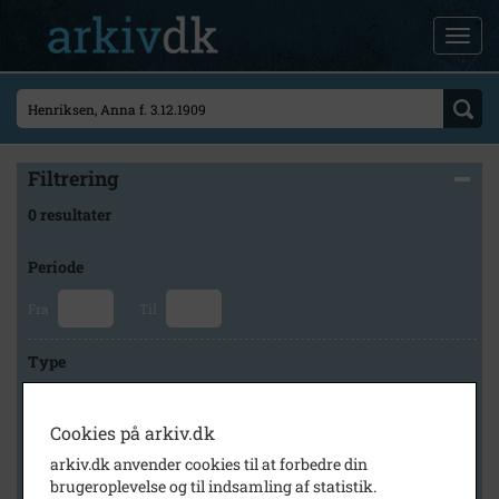
Filtrering
0 resultater
Periode
Fra
Til
Type
Cookies på arkiv.dk
Arkiv
arkiv.dk anvender cookies til at forbedre din
brugeroplevelse og til indsamling af statistik.
×
Slagelse Stads- og Lokalarkiv