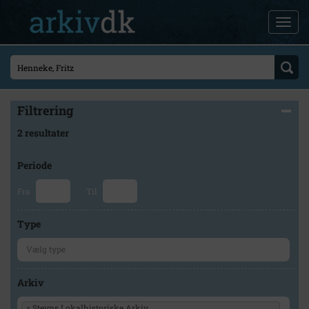
Filtrering
2 resultater
Periode
Fra
Til
Type
Arkiv
×
Stevns Lokalhistoriske Arkiv