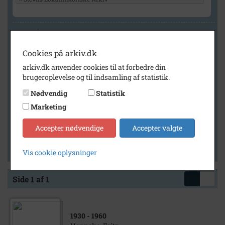
Geografi
Cookies på arkiv.dk
arkiv.dk anvender cookies til at forbedre din
Generelt
brugeroplevelse og til indsamling af statistik.
Vis kun med billeder
Nødvendig
Statistik
Vis kun med filmklip
Marketing
Vis kun med lydklip
Accepter nødvendige
Accepter valgte
Vis kun med kilder
Vis kun med geo-tag
Vis cookie oplysninger
Side 1 af 1
1930
- 1960