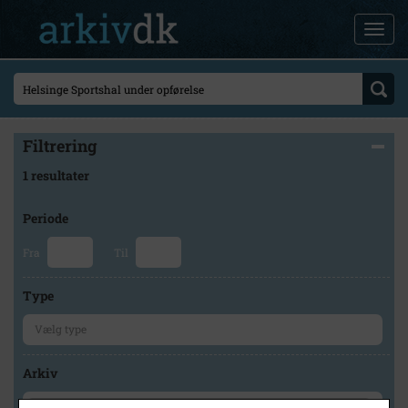
Filtrering
1 resultater
Periode
Fra
Til
Type
Arkiv
×
Lokalarkivet Alsønderup -Tjæreby