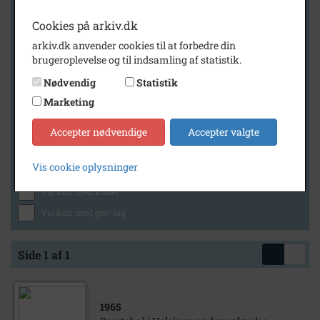
Cookies på arkiv.dk
arkiv.dk anvender cookies til at forbedre din
Geografi
brugeroplevelse og til indsamling af statistik.
Nødvendig
Statistik
Marketing
Generelt
Vis kun med billeder
Accepter nødvendige
Accepter valgte
Vis kun med filmklip
Vis cookie oplysninger
Vis kun med lydklip
Vis kun med kilder
Vis kun med geo-tag
Side 1 af 1
1965