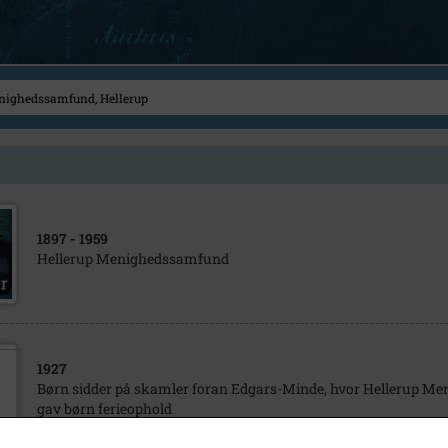
1897
- 1959
Hellerup Menighedssamfund
1927
Børn sidder på skamler foran Edgars-Minde, hvor Hellerup
gav børn ferieophold