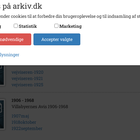
 på arkiv.dk
nder cookies til at forbedre din brugeroplevelse og til indsamling af st
1927
Børn vasker sig i blikfadene i lejren Edgars-Minde, hvor Hel
g
Statistik
Marketing
ferieophold om sommeren
 nødvendige
Accepter valgte
plysninger
1896
- 1969
Gentofte Kommunes Vejviser
vejviseren-1920
vejviseren-1921
vejviseren-1925
1906
- 1968
Villabyernes Avis 1906-1968
1907maj
1918oktober
1922september