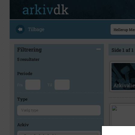
Tilbage
Filtrering
Side 1 af 1
5 resultater
Periode
Fra
Til
Type
Arkiv