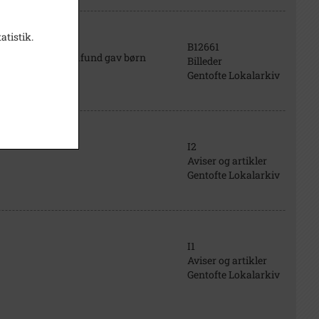
atistik.
B12661
lerup Menighedssamfund gav børn
Billeder
Gentofte Lokalarkiv
I2
Aviser og artikler
Gentofte Lokalarkiv
I1
Aviser og artikler
Gentofte Lokalarkiv