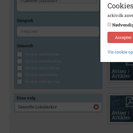
×
Gentofte Lokalarkiv
Cookies
arkiv.dk anve
Geografi
Nødvendi
Accepter
Generelt
Vis cookie o
Vis kun med billeder
Vis kun med filmklip
Vis kun med lydklip
Vis kun med kilder
Vis kun med geo-tag
Dine valg
Gentofte Lokalarkiv