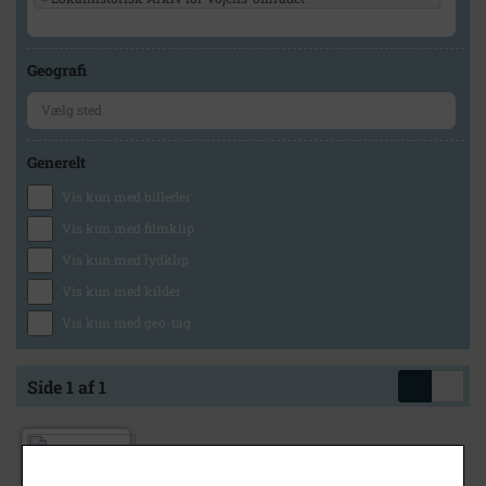
Geografi
Generelt
Vis kun med billeder
Vis kun med filmklip
Vis kun med lydklip
Vis kun med kilder
Vis kun med geo-tag
Side 1 af 1
1960
- 1962