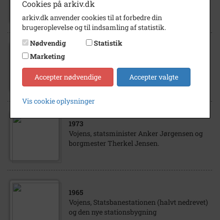
Vojens Statsbanestationens perronside.
Cookies på arkiv.dk
arkiv.dk anvender cookies til at forbedre din
brugeroplevelse og til indsamling af statistik.
Nødvendig
Statistik
Marketing
1968
- 1969
Vojens. Ishockeykamp, VIK - KSF
Accepter nødvendige
Accepter valgte
Vis cookie oplysninger
1973
Vojens, statsminister Anker Jørgensen og
borgmester Therkel Jensen.
1965
Vojens, Statsbanestationen (halvt nedrevet)
og den nye stationsbygning