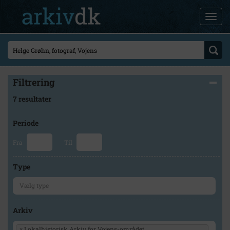
Filtrering
7 resultater
Periode
Fra
Til
Type
Arkiv
×
Lokalhistorisk Arkiv for Vojens-området