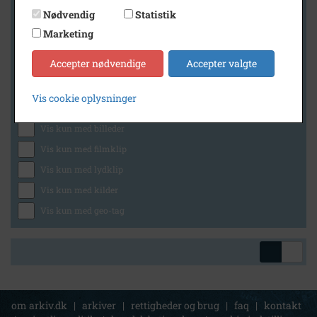
Nødvendig
Statistik
Marketing
Geografi
Accepter nødvendige
Accepter valgte
Vis cookie oplysninger
Generelt
Vis kun med billeder
Vis kun med filmklip
Vis kun med lydklip
Vis kun med kilder
Vis kun med geo-tag
om arkiv.dk
|
arkiver
|
rettigheder og brug
|
faq
|
kontakt