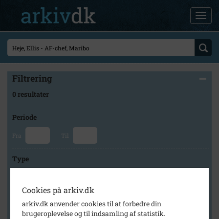
Filtrering
0 resultater
Periode
Fra
Til
Type
Cookies på arkiv.dk
Arkiv
arkiv.dk anvender cookies til at forbedre din
brugeroplevelse og til indsamling af statistik.
×
Maribo Lokalhistoriske Arkiv