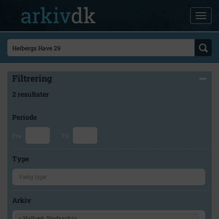
Filtrering
2 resultater
Periode
Fra
Til
Type
Arkiv
×
Holbæk Stadsarkiv