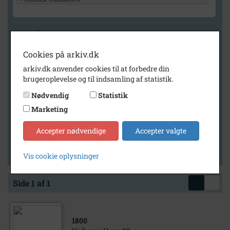
Geografi
Cookies på arkiv.dk
arkiv.dk anvender cookies til at forbedre din
Generelt
brugeroplevelse og til indsamling af statistik.
Vis kun med billeder
Nødvendig
Statistik
Vis kun med filmklip
Marketing
Vis kun med lydklip
Accepter nødvendige
Accepter valgte
Vis kun med kilder
Vis kun med geo-tag
Vis cookie oplysninger
Side 1 af 1
1800