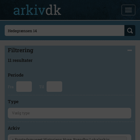
Filtrering
11 resultater
Periode
Fra
Til
Type
Arkiv
×
Forstadsmuseet Historiens Huse, Brøndby Lokalarkiv