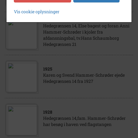
Vis cookie oplysninger
1930
Hedegrænsen 14, Else bagest og foran Anni
Hammer-Schrøder i kjoler fra
afdansningsbal, tv.Hans Schaumborg
Hedegrænsen 21
1925
Karen og Svend Hammer-Schrøder ejede
Hedegrænsen 14 fra 1927
1928
Hedegrænsen 14,fam. Hammer-Schrøder
har besøg i haven ved flagstangen