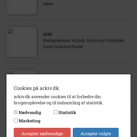
vejen
1930
Hedegrænsen 14,fam. Hammer-Schrøder
foran sommerhuset
1929
Hedegrænsen 14, fam. Hammer-Schrøder
Cookies på arkiv.dk
foran sommerhuset
arkiv.dk anvender cookies til at forbedre din
brugeroplevelse og til indsamling af statistik.
Nødvendig
Statistik
1928
Marketing
Hedegrænsen 14,fam. Hammer-Schrøder i
haven foran huset
Accepter nødvendige
Accepter valgte