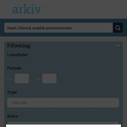
Filtrering
1 resultater
Periode
Fra
Til
Type
Arkiv
×
Lokalarkivet Alsønderup -Tjæreby