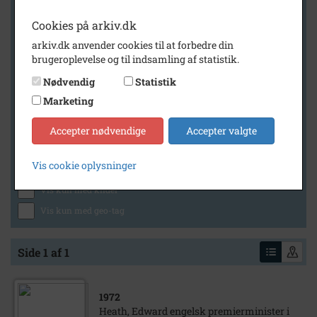
Cookies på arkiv.dk
arkiv.dk anvender cookies til at forbedre din
Geografi
brugeroplevelse og til indsamling af statistik.
Nødvendig
Statistik
Marketing
Generelt
Vis kun med billeder
Accepter nødvendige
Accepter valgte
Vis kun med filmklip
Vis cookie oplysninger
Vis kun med lydklip
Vis kun med kilder
Vis kun med geo-tag
Side 1 af 1
1972
Heath, Edward engelsk premierminister i