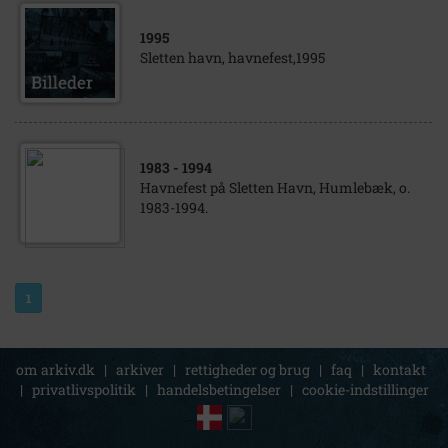
1995
Sletten havn, havnefest,1995
1983
- 1994
Havnefest på Sletten Havn, Humlebæk, o.
1983-1994.
1
om arkiv.dk
|
arkiver
|
rettigheder og brug
|
faq
|
kontakt
|
privatlivspolitik
|
handelsbetingelser
|
cookie-indstillinger