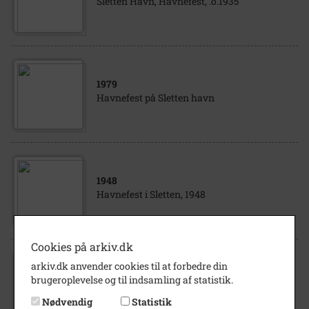
Sletten Havn, Havnefest, .o.1935
1979
Havnefest på Sletten havn
1948
Havnefest i Sletten, 1948
Cookies på arkiv.dk
arkiv.dk anvender cookies til at forbedre din
1938
brugeroplevelse og til indsamling af statistik.
Havnefest i Sletten, 1938
Nødvendig
Statistik