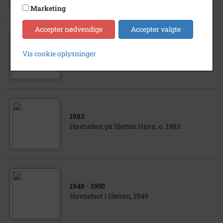
Marketing
Accepter nødvendige
Accepter valgte
1960
- 1963
Vis cookie oplysninger
Havnefest i Sletten, 1963
1983
Havnefest på Sletten Havn, o. 1983.
1948
- 1950
Havnefest i Sletten, 1949