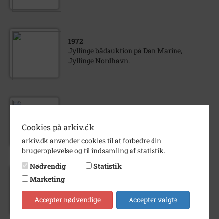
1972
Jyllinge bådauktion på Dan Marine,
Jyllinge Nordhavn.
1972
Sejlsportsbilleder, Lynæs havn, Hundested
Cookies på arkiv.dk
arkiv.dk anvender cookies til at forbedre din
brugeroplevelse og til indsamling af statistik.
Nødvendig
Statistik
1972
Marketing
Gilleleje nordsjællandske turistfolk ser på
havnen
Accepter nødvendige
Accepter valgte