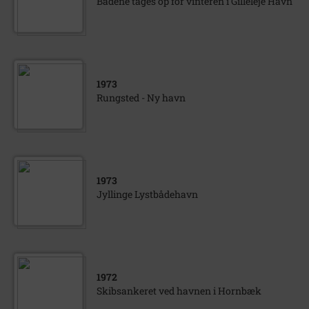
Bådene tages op for vinteren i Gilleleje Havn
1973
Rungsted - Ny havn
1973
Jyllinge Lystbådehavn
1972
Skibsankeret ved havnen i Hornbæk