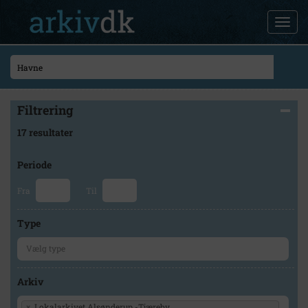
Filtrering
17 resultater
Periode
Fra
Til
Type
Arkiv
×
Lokalarkivet Alsønderup -Tjæreby