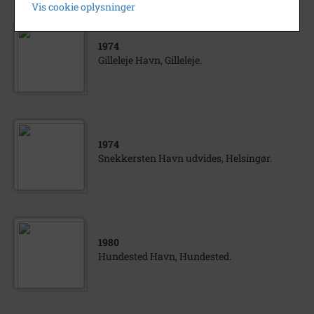
Vis cookie oplysninger
1974
Gilleleje Havn, Gilleleje.
1974
Snekkersten Havn udvides, Helsingør.
1980
Hundested Havn, Hundested.