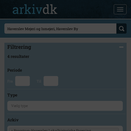
Filtrering
4 resultater
Periode
Fra
Til
Type
Arkiv
×
Brorstrup-Haverslev Lokalhistoriske Forening