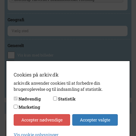
Geografi
Generelt
Vis kun med billeder
Vis kun med filmklip
Vis kun med lydklip
Cookies på arkiv.dk
Vis kun med kilder
arkiv.dk anvender cookies til at forbedre din
brugeroplevelse og til indsamling af statistik.
Vis kun med geo-tag
Nødvendig
Statistik
Marketing
Side 1 af 1
Accepter nødvendige
Accepter valgte
1985
Haverslev Mejeri, Vestbygade 26, Haverslev,
Vis cookie oplysninger