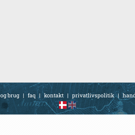
 og brug
|
faq
|
kontakt
|
privatlivspolitik
|
hand