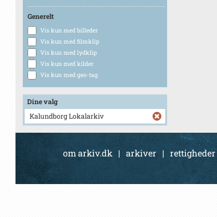
Generelt
Vis kun med billeder
Vis kun med filmklip
Vis kun med lydklip
Vis kun med kilder
Vis kun med geo-tag
Dine valg
Kalundborg Lokalarkiv
om arkiv.dk
|
arkiver
|
rettigheder