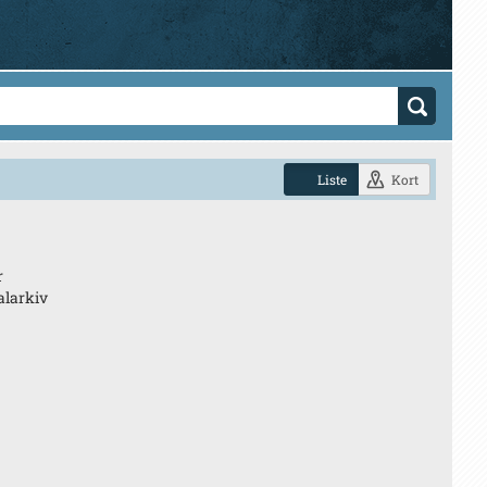
Liste
Kort
r
larkiv