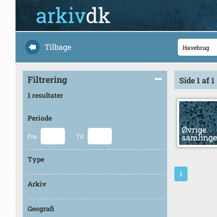
Tilbage
Filtrering
Side 1 af 1
1 resultater
Periode
Fra
Til
Type
1
Arkiv
Geografi