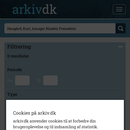
Filtrering
0 resultater
Periode
Fra
Til
Type
Cookies på arkiv.dk
Arkiv
arkiv.dk anvender cookies til at forbedre din
brugeroplevelse og til indsamling af statistik.
×
Historisk Arkiv Dragør