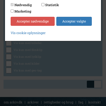
Nødvendig
Statistik
Marketing
Geografi
Accepter nødvendige
Accepter valgte
Vis cookie oplysninger
Generelt
Vis kun med billeder
Vis kun med filmklip
Vis kun med lydklip
Vis kun med kilder
Vis kun med geo-tag
om arkiv.dk
|
arkiver
|
rettigheder og brug
|
faq
|
kontakt