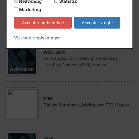
Nødvendig
Statistik
Marketing
1908
- 2007
Haslev Vandværk, Gasværksvej 2, Haslev
Accepter nødvendige
Accepter valgte
Vis cookie oplysninger
1955
- 1976
Foreningsarkiv: Teestrup Vandværk,
Teestrup Nedenvej 29 b, Haslev
1966
Haslev Vandværk, Moltkesvej 72B, Haslev
2000