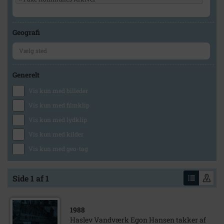
Geografi
Generelt
Vis kun med billeder
Vis kun med filmklip
Vis kun med lydklip
Vis kun med kilder
Vis kun med geo-tag
Side 1 af 1
1988
Haslev Vandværk Egon Hansen takker af