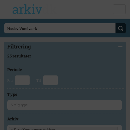
Filtrering
25 resultater
Periode
Fra
Til
Type
Arkiv
×
Faxe Kommunes Arkiver