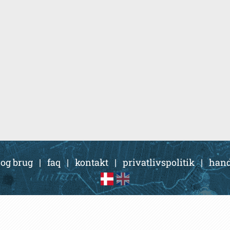
 og brug
|
faq
|
kontakt
|
privatlivspolitik
|
hand