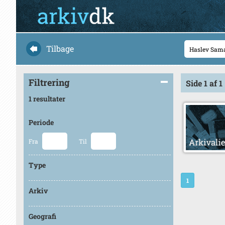
Tilbage
Filtrering
Side 1 af 1
1 resultater
Periode
Fra
Til
Type
1
Arkiv
Geografi