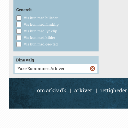
Generelt
Vis kun med billeder
Vis kun med filmklip
Vis kun med lydklip
Vis kun med kilder
Vis kun med geo-tag
Dine valg
Faxe Kommunes Arkiver
om arkiv.dk
|
arkiver
|
rettigheder