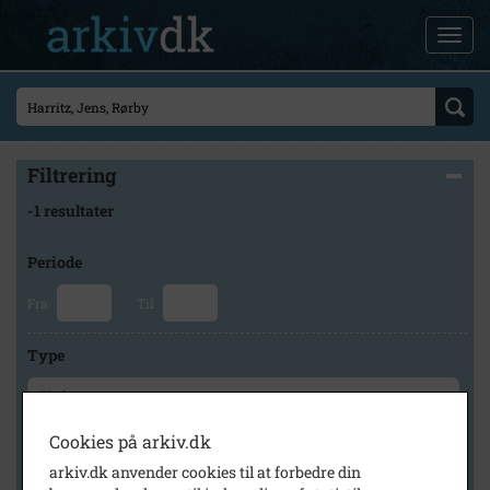
Filtrering
-1 resultater
Periode
Fra
Til
Type
Cookies på arkiv.dk
Arkiv
arkiv.dk anvender cookies til at forbedre din
×
Hvidebæk Lokalhistorisk Arkiv