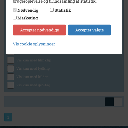
brugeroplevelse og til indsamling af statistik.
Nødvendig
Statistik
Marketing
Geografi
Accepter nødvendige
Accepter valgte
Generelt
Vis cookie oplysninger
Vis kun med billeder
Vis kun med filmklip
Vis kun med lydklip
Vis kun med kilder
Vis kun med geo-tag
1