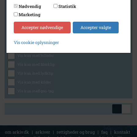
Nødvendig
Statistik
Marketing
Geografi
Accepter nødvendige
Accepter valgte
Vis cookie oplysninger
Generelt
Vis kun med billeder
Vis kun med filmklip
Vis kun med lydklip
Vis kun med kilder
Vis kun med geo-tag
om arkiv.dk
|
arkiver
|
rettigheder og brug
|
faq
|
kontakt