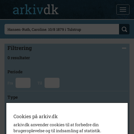
Filtrering
0 resultater
Periode
Fra
Til
Type
Cookies på arkiv.dk
Arkiv
arkiv.dk anvender cookies til at forbedre din
brugeroplevelse og til indsamling af statistik.
×
Lokalarkivet Alsønderup -Tjæreby