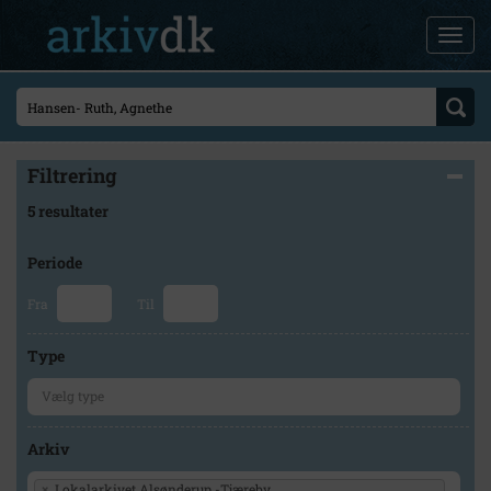
Filtrering
5 resultater
Periode
Fra
Til
Type
Arkiv
×
Lokalarkivet Alsønderup -Tjæreby