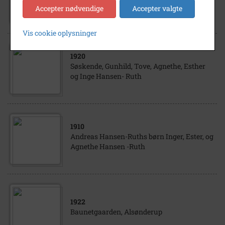
mand, Alec Scott
Accepter nødvendige
Accepter valgte
Vis cookie oplysninger
1920
Søskende, Gunhild, Tove, Agnethe, Esther
og Inge Hansen- Ruth
1910
Andreas Hansen-Ruths børn Inger, Ester, og
Agnethe Hansen -Ruth
1922
Baunetgaarden, Alsønderup