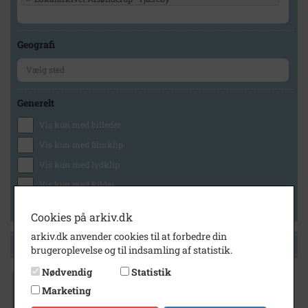
Geografi
Generelt
Vis kun med billeder
Vis kun med filmklip
Vis kun med lydklip
Vis kun med kilder
Vis kun med geo-tag
Cookies på arkiv.dk
arkiv.dk anvender cookies til at forbedre din
Side 1 af 1
brugeroplevelse og til indsamling af statistik.
Nødvendig
Statistik
1950
Marketing
Agnethe Hansen-Ruth og hendes Engelske