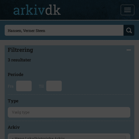
Filtrering
3 resultater
Periode
Fra
Til
Type
Arkiv
×
Høng Lokalhistoriske Arkiv