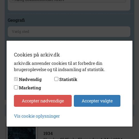
Geografi
Generelt
Cookies på arkiv.dk
Vis kun med billeder
arkiv.dk anvender cookies til at forbedre din
Vis kun med filmklip
brugeroplevelse og til indsamling af statistik.
Vis kun med lydklip
Nødvendig
Statistik
Vis kun med kilder
Marketing
Vis kun med geo-tag
Accepter nødvendige
Accepter valgte
Side 1 af 1
Vis cookie oplysninger
1934