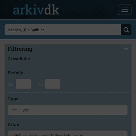
Filtrering
7 resultater
Periode
Fra
Til
Type
Arkiv
×
Holbæk-Arkiverne / Tølløse Lokalarkiv