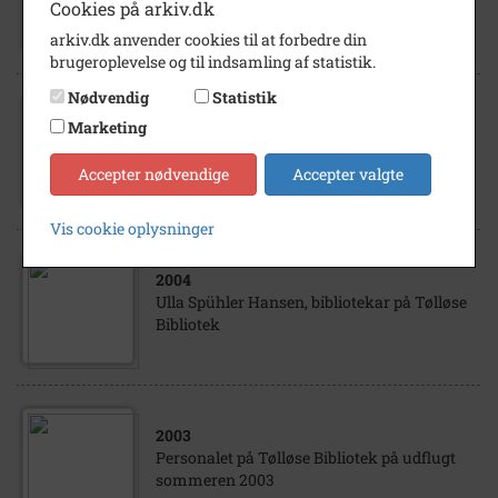
Cookies på arkiv.dk
Bibliotek
arkiv.dk anvender cookies til at forbedre din
brugeroplevelse og til indsamling af statistik.
Nødvendig
Statistik
2008
Marketing
Ulla Spühler Hansen, bibliotekar på Tølløse
Bibliotek
Accepter nødvendige
Accepter valgte
Vis cookie oplysninger
2004
Ulla Spühler Hansen, bibliotekar på Tølløse
Bibliotek
2003
Personalet på Tølløse Bibliotek på udflugt
sommeren 2003