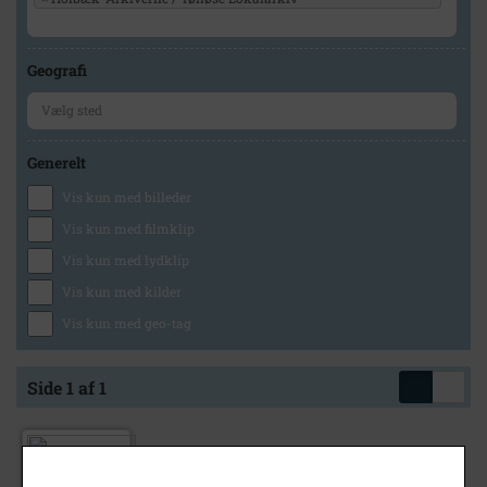
Geografi
Generelt
Vis kun med billeder
Vis kun med filmklip
Vis kun med lydklip
Vis kun med kilder
Vis kun med geo-tag
Side 1 af 1
2002
- 2004
Bibliotekar Ulla Spühler Hansen, Tølløse