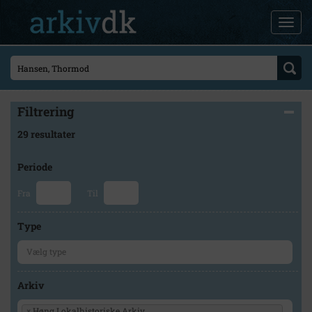
Filtrering
29 resultater
Periode
Fra
Til
Type
Arkiv
×
Høng Lokalhistoriske Arkiv