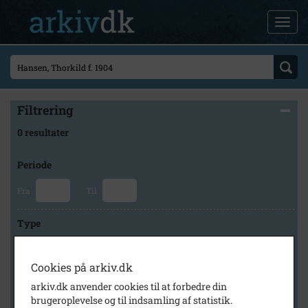
Filtrering
0 resultater
Periode
Fra
Til
Type
Cookies på arkiv.dk
Arkiv
arkiv.dk anvender cookies til at forbedre din
brugeroplevelse og til indsamling af statistik.
×
Slagelse Stads- og Lokalarkiv