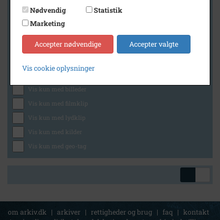
Nødvendig
Statistik
Marketing
Geografi
Accepter nødvendige
Accepter valgte
Vis cookie oplysninger
Generelt
Vis kun med billeder
Vis kun med filmklip
Vis kun med lydklip
Vis kun med kilder
Vis kun med geo-tag
om arkiv.dk
|
arkiver
|
rettigheder og brug
|
faq
|
kontakt