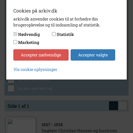
Cookies på arkiv.dk
arkiv.dk anvender cookies til at forbedre din
Geografi
brugeroplevelse og til indsamling af statistik.
Nødvendig
Statistik
Marketing
Generelt
Vis kun med billeder
Accepter nødvendige
Accepter valgte
Vis kun med filmklip
Vis cookie oplysninger
Vis kun med lydklip
Vis kun med kilder
Vis kun med geo-tag
Side 1 af 1
1927
- 1935
Daglejer Christian Hansen og hustruen