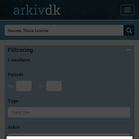
Filtrering
1 resultater
Periode
Fra
Til
Type
Arkiv
×
Holbæk-Arkiverne / Tølløse Lokalarkiv